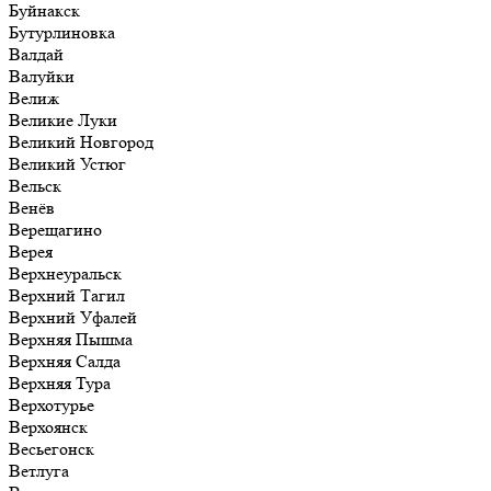
Буйнакск
Бутурлиновка
Валдай
Валуйки
Велиж
Великие Луки
Великий Новгород
Великий Устюг
Вельск
Венёв
Верещагино
Верея
Верхнеуральск
Верхний Тагил
Верхний Уфалей
Верхняя Пышма
Верхняя Салда
Верхняя Тура
Верхотурье
Верхоянск
Весьегонск
Ветлуга