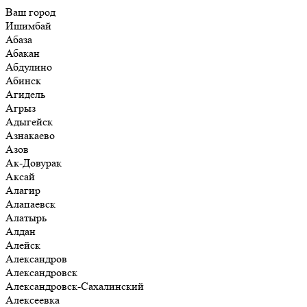
Ваш город
Ишимбай
Абаза
Абакан
Абдулино
Абинск
Агидель
Агрыз
Адыгейск
Азнакаево
Азов
Ак-Довурак
Аксай
Алагир
Алапаевск
Алатырь
Алдан
Алейск
Александров
Александровск
Александровск-Сахалинский
Алексеевка