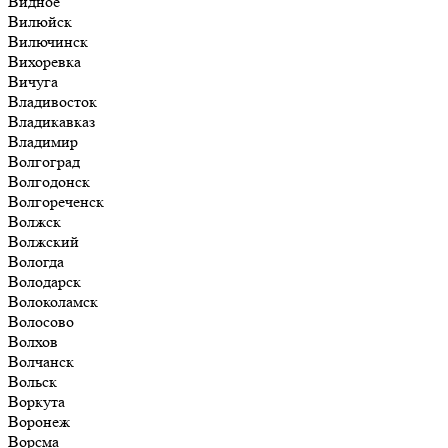
Видное
Вилюйск
Вилючинск
Вихоревка
Вичуга
Владивосток
Владикавказ
Владимир
Волгоград
Волгодонск
Волгореченск
Волжск
Волжский
Вологда
Володарск
Волоколамск
Волосово
Волхов
Волчанск
Вольск
Воркута
Воронеж
Ворсма