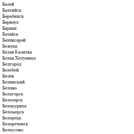
Балей
Балтийск
Барабинск
Барнаул
Барыш
Батайск
Бахчисарай
Бежецк
Белая Калитва
Белая Холуница
Белгород
Белебей
Белёв
Белинский
Белово
Белогорск
Белозерск
Белокуриха
Беломорск
Белорецк
Белореченск
Белоусово