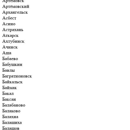
Артёмовск
Артёмовский
Архангельск
Асбест
Асино
Астрахань
Аткарск
Ахтубинск
Ачинск
Аша
Бабаево
Бабушкин
Бавлы
Багратионовск
Байкальск
Баймак
Бакал
Баксан
Балабаново
Балаково
Балахна
Балашиха
Балашов