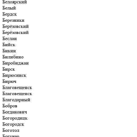
Белоярский
Белый
Бердск
Березники
Берёзовский
Берёзовский
Беслан
Бийск
Бикин
Билибино
Биробиджан
Бирск
Бирюсинск
Бирюч
Благовещенск
Благовещенск
Благодарный
Бобров
Богданович
Богородицк
Богородск
Боготол
Богучар