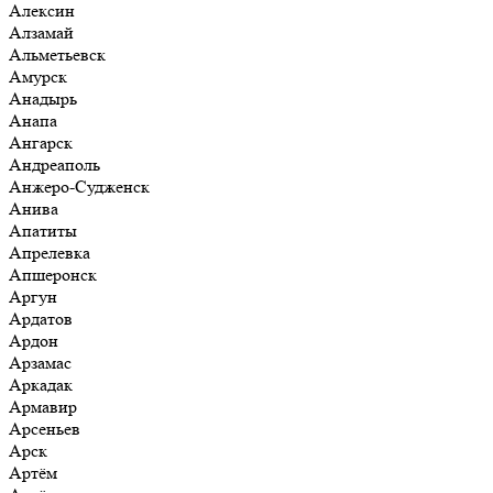
Алексин
Алзамай
Альметьевск
Амурск
Анадырь
Анапа
Ангарск
Андреаполь
Анжеро-Судженск
Анива
Апатиты
Апрелевка
Апшеронск
Аргун
Ардатов
Ардон
Арзамас
Аркадак
Армавир
Арсеньев
Арск
Артём