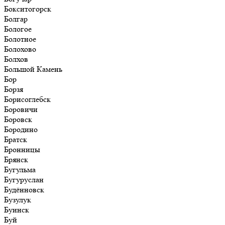
Бокситогорск
Болгар
Бологое
Болотное
Болохово
Болхов
Большой Камень
Бор
Борзя
Борисоглебск
Боровичи
Боровск
Бородино
Братск
Бронницы
Брянск
Бугульма
Бугуруслан
Будённовск
Бузулук
Буинск
Буй